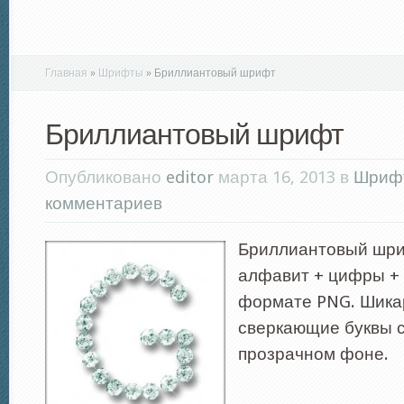
Главная
»
Шрифты
»
Бриллиантовый шрифт
Бриллиантовый шрифт
Опубликовано
editor
марта 16, 2013 в
Шриф
комментариев
Бриллиантовый шри
алфавит + цифры +
формате PNG. Шик
сверкающие буквы с
прозрачном фоне.