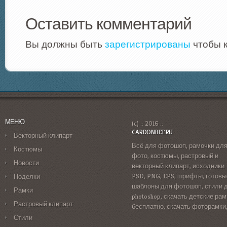
Оставить комментарий
Вы должны быть
зарегистрированы
чтобы 
МЕНЮ
(c) :: 2016 ::
CARDONBET.RU
Векторный клипарт
Всё для фотошоп, рамочки дл
Костюмы
фото, костюмы, растровый и
Новости
векторный клипарт, исходники
PSD, PNG, EPS, шрифты, готовы
Поделки
шаблоны для фотошоп, стили 
Рамки
photoshop, скачать детские рам
Растровый клипарт
бесплатно, скачать фоторамки
Стили