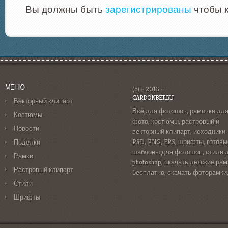
Вы должны быть
зарегистрированы
чтобы 
МЕНЮ
(c) :: 2016 ::
CARDONBET.RU
Векторный клипарт
Всё для фотошоп, рамочки дл
Костюмы
фото, костюмы, растровый и
Новости
векторный клипарт, исходники
PSD, PNG, EPS, шрифты, готовы
Поделки
шаблоны для фотошоп, стили 
Рамки
photoshop, скачать детские рам
Растровый клипарт
бесплатно, скачать фоторамки
Стили
Шрифты