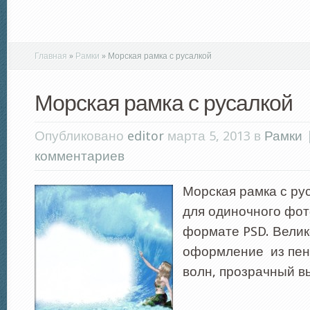
Главная
»
Рамки
»
Морская рамка с русалкой
Морская рамка с русалкой
Опубликовано
editor
марта 5, 2013 в
Рамки
комментариев
Морская рамка с ру
для одиночного фот
формате PSD. Вели
оформление из пен
волн, прозрачный в