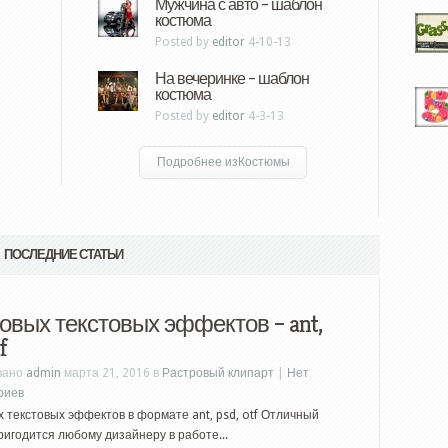
Мужчина с авто – шаблон
костюма
Posted by
editor
4-10-13
На вечеринке – шаблон
костюма
Posted by
editor
4-3-13
Подробнее изКостюмы
ПОСЛЕДНИЕ СТАТЬИ
товых текстовых эффектов – ant,
f
вано
admin
марта 21, 2016 в
Растровый клипарт
|
Нет
риев
х текстовых эффектов в формате ant, psd, otf Отличный
ригодится любому дизайнеру в работе...