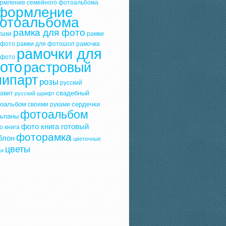
рмление семейного фотоальбома
формление
отоальбома
рамка для фото
ушки
рамки
 фото
рамки для фотошоп
рамочка
рамочки для
 фото
ото
растровый
липарт
розы
русский
свадебный
авит
русский шрифт
оальбом
сердечки
своими руками
фотоальбом
ьпаны
фото книга готовый
о книга
фоторамка
блон
цветочные
цветы
ки