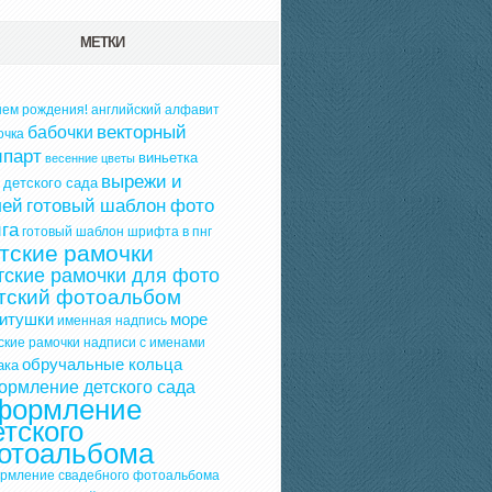
МЕТКИ
нем рождения!
английский алфавит
векторный
бабочки
очка
ипарт
виньетка
весенние цветы
вырежи и
 детского сада
лей
готовый шаблон фото
ига
готовый шаблон шрифта в пнг
тские рамочки
тские рамочки для фото
тский фотоальбом
витушки
море
именная надпись
ские рамочки
надписи с именами
обручальные кольца
ака
ормление детского сада
формление
етского
отоальбома
рмление свадебного фотоальбома