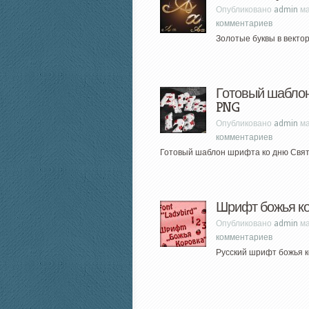
Опубликовано
admin
ма
комментариев
Золотые буквы в вектор
Готовый шаблон
PNG
Опубликовано
admin
ма
комментариев
Готовый шаблон шрифта ко дню Свято
Шрифт божья ко
Опубликовано
admin
ма
комментариев
Русский шрифт божья к