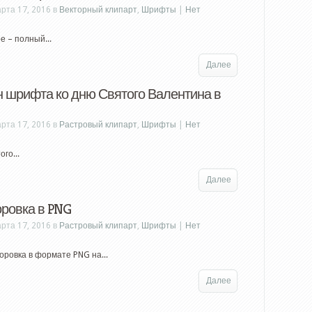
рта 17, 2016 в
Векторный клипарт
,
Шрифты
|
Нет
е – полный...
Далее
 шрифта ко дню Святого Валентина в
рта 17, 2016 в
Растровый клипарт
,
Шрифты
|
Нет
го...
Далее
ровка в PNG
рта 17, 2016 в
Растровый клипарт
,
Шрифты
|
Нет
оровка в формате PNG на...
Далее