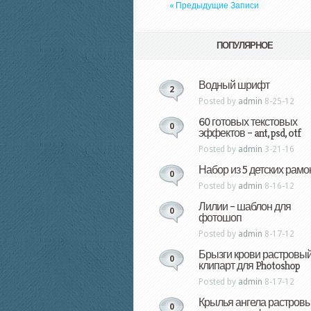
« Предыдущие Записи
ПОПУЛЯРНОЕ
Водный шрифт
2
Posted by
admin
8-25-12
60 готовых текстовых
0
эффектов – ant, psd, otf
Posted by
admin
3-21-16
Набор из 5 детских рамо
0
Posted by
admin
8-16-12
Лилии – шаблон для
0
фотошоп
Posted by
admin
8-17-12
Брызги крови растровы
0
клипарт для Photoshop
Posted by
admin
8-17-12
Крылья ангела растров
0