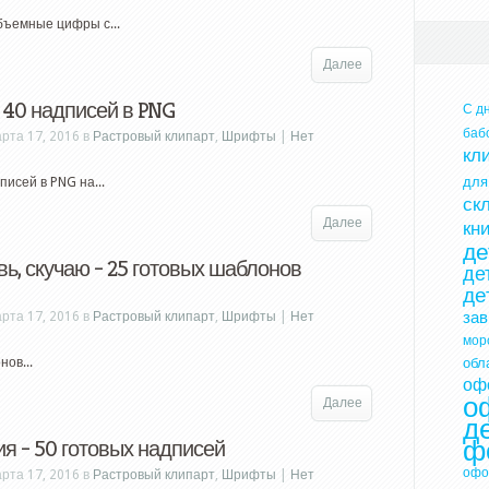
бъемные цифры с...
Далее
 40 надписей в PNG
С д
баб
рта 17, 2016 в
Растровый клипарт
,
Шрифты
|
Нет
кл
для
писей в PNG на...
ск
Далее
кн
де
ь, скучаю – 25 готовых шаблонов
де
де
за
рта 17, 2016 в
Растровый клипарт
,
Шрифты
|
Нет
мор
обл
ов...
оф
о
Далее
д
ф
я – 50 готовых надписей
офо
рта 17, 2016 в
Растровый клипарт
,
Шрифты
|
Нет