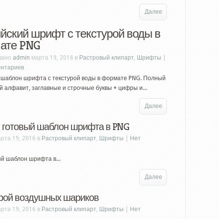
Далее
йский шрифт с текстурой воды в
ате PNG
вано
admin
марта 19, 2016 в
Растровый клипарт
,
Шрифты
|
ентариев
 шаблон шрифта с текстурой воды в формате PNG. Полный
й алфавит, заглавные и строчные буквы + цифры и...
Далее
– готовый шаблон шрифта в PNG
рта 19, 2016 в
Растровый клипарт
,
Шрифты
|
Нет
ый шаблон шрифта в...
Далее
рой воздушных шариков
рта 19, 2016 в
Растровый клипарт
,
Шрифты
|
Нет