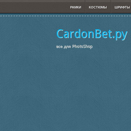
РАМКИ
КОСТЮМЫ
ШРИФТЫ
CardonBet.ру
все для PhotoShop