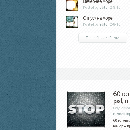
Вечернее море
Posted by
editor
2-8-16
Отпуск на море
Posted by
editor
2-8-16
Подробнее изРамки
60 го
psd, ot
Опублико
коммента
60 готовы
набор – п