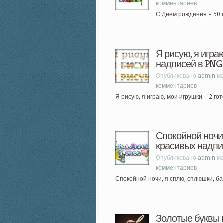
комментариев
С Днем рождения – 50 г
Я рисую, я игра
надписей в PNG
Опубликовано
admin
ма
комментариев
Я рисую, я играю, мои игрушки – 2 гот
Спокойной ночи
красивых надпи
Опубликовано
admin
ма
комментариев
Спокойной ночи, я сплю, сплюшки, баю
Золотые буквы в