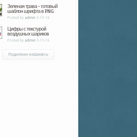
Зеленая трава – готовый
шаблон шрифта в PNG
Posted by
admin
3-19-16
Цифры с текстурой
воздушных шариков
Posted by
admin
3-19-16
Подробнее изШрифты