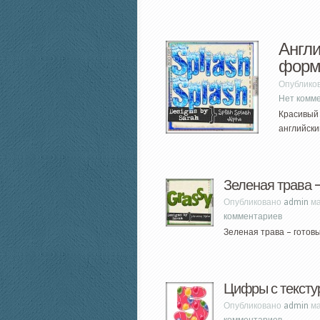
Англи
форм
Опублико
Нет комм
Красивый
английски
Зеленая трава 
Опубликовано
admin
ма
комментариев
Зеленая трава – готов
Цифры с тексту
Опубликовано
admin
ма