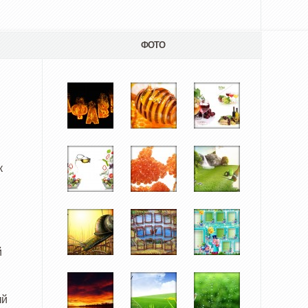
ФОТО
к
й
ый