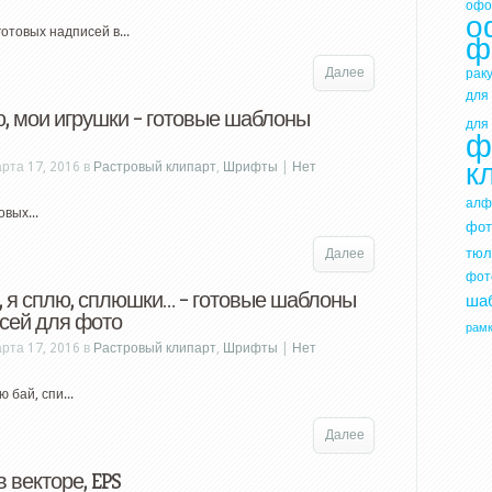
офо
о
отовых надписей в...
ф
Далее
рак
для
ю, мои игрушки – готовые шаблоны
для
ф
к
рта 17, 2016 в
Растровый клипарт
,
Шрифты
|
Нет
алф
овых...
фот
тюл
Далее
фот
, я сплю, сплюшки… – готовые шаблоны
ша
сей для фото
рам
рта 17, 2016 в
Растровый клипарт
,
Шрифты
|
Нет
 бай, спи...
Далее
 векторе, EPS