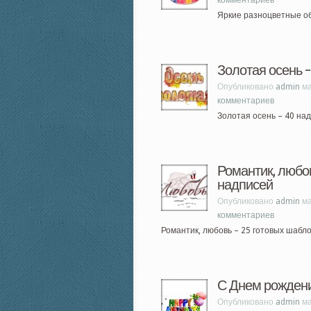
комментариев
Яркие разноцветные о
Золотая осень –
Опубликовано
admin
ма
комментариев
Золотая осень – 40 над
Романтик, любов
надписей
Опубликовано
admin
ма
комментариев
Романтик, любовь – 25 готовых шаблон
С Днем рождени
Опубликовано
admin
ма