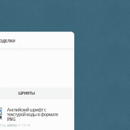
ОДЕЛКИ
ШРИФТЫ
Английский шрифт с
текстурой воды в формате
PNG
d by
admin
3-19-16